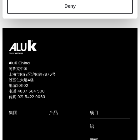
Deny
AluK China
阿鲁克中国
上海市闵行区沪闵路7876号
胜富仁大厦4楼
邮编201102
电话
4007 564 500
传真 021 5422 0063
项目
集团
产品
关于我们
平开窗系统
铝
专业
推拉窗系统
合作
平开门系统