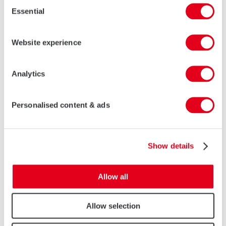
Consent
Essential
Selection
Website experience
本人同意此表格中填写的信息将用作处理本人申请所用。
Analytics
发送
Personalised content & ads
* 必填项
AluK China
Show details
No. 7876 Humin Road, 4th floor
Minhang District
Allow all
Shanghai, P.R.C. 201102
中国
电话
4007 564 500
Allow selection
传真 021 5422 0063