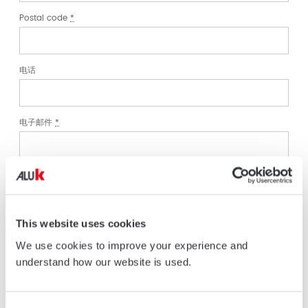
Postal code
*
电话
电子邮件
*
Enquiry
*
This website uses cookies
评论/留言
*
We use cookies to improve your experience and
understand how our website is used.