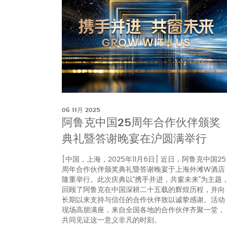
06 11月 2025
阿鲁克中国25周年合作伙伴颁奖
典礼暨答谢晚宴在沪圆满举行
[中国，上海，2025年11月6日] 近日，阿鲁克中国25
周年合作伙伴颁奖典礼暨答谢晚宴于上海外滩W酒店
隆重举行。此次庆典以“携手并进，共窗未来”为主题
回顾了阿鲁克在中国深耕二十五载的辉煌历程，并向
长期以来支持与信任的合作伙伴致以诚挚感谢。活动
现场高朋满座，来自全国各地的合作伙伴齐聚一堂，
共同见证这一意义非凡的时刻。