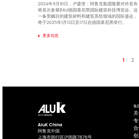
2024年9月10日，卢森堡：阿鲁克集团隆重对外宣布
将首次参展BAU德国慕尼黑国际建筑科技博览会。这
一备受瞩目的建筑材料和建筑系统领域的国际盛会，
将于2025年1月13日至17日在德国慕尼黑举行。
更多信息
1
2
集
关
专
AluK China
合
阿鲁克中国
创
上海市闵行区沪闵路7876号