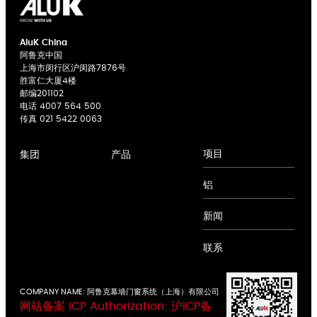
AluK China
阿鲁克中国
上海市闵行区沪闵路7876号
胜富仁大厦4楼
邮编201102
电话
4007 564 500
传真 021 5422 0063
项目
集团
产品
关于我们
平开窗系统
铝
专业
推拉窗系统
合作
平开门系统
新闻
创新
推拉门系统
支持
折叠门系统
联系
幕墙系统
COMPANY NAME: 阿鲁克幕墙门窗系统（上海）有限公司
网站备案
ICP Authorization: 沪ICP备