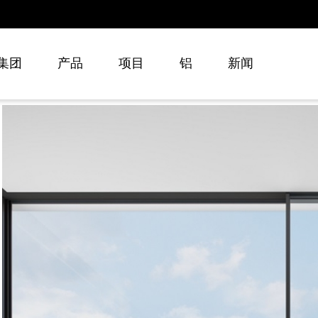
集团
产品
项目
铝
新闻
关于我们
平开窗系统
专业
推拉窗系统
合作
平开门系统
创新
推拉门系统
支持
折叠门系统
幕墙系统