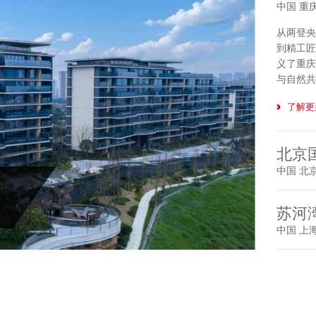
中国 重
从两登央
到精工匠
义了重庆
与自然共
了解更
北京
中国 北
1985
苏河
它不仅仅
设计师的
中国 上
我们对未来
苏河湾1
了解更
米（46
浦江景，
璀璨夜景尽