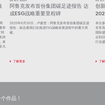
20 6月 2025
05 2月
典
阿鲁克发布首份集团碳足迹报告 达
创
成ESG战略重要里程碑
20
5周
2025年6月20日，卢森堡：阿鲁克发布首份集团碳足迹
本次参
重举
报告，标志着我们在推进ESG战略发展进程中的重大突
非常
了阿
破。
国际盛
支持
众到
，来
行业
非凡
了解更多
了
一个作品！