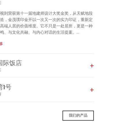
庆
视到荣获第十一届地建师设计大奖金奖，从天赋地段
造，金茂璞印金开以一次又一次的实力印证，重新定
高端人居的价值维度。它不只是一处居所，更是一种
鸣、与文化共融、与内心对话的生活提案。...
多
国际饭店
京
年，阿鲁克在华参与的首个项目北京国际饭店正式落成。
湾1号
是一座建筑，更是阿鲁克在中国市场的第一声问候。
笔触勾勒出东西方交融的美学，每一处细节都承载着
海
的期待。...
号位于静安内环内核芯C位。整个项目规划有3栋约150
多
层）超高层住宅，中区可看陆家嘴三件套，高区可瞰黄
我们的产品
每一幕都是城市景观的视觉盛宴。夜幕降临，更是将
收眼底。...