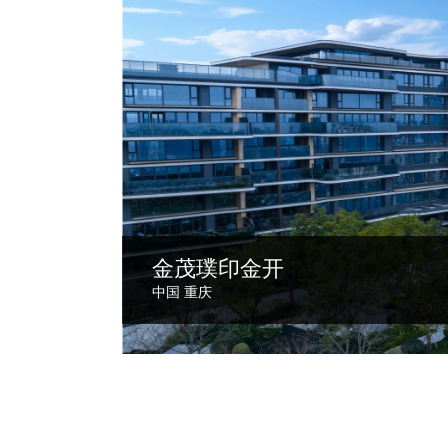
金茂璞印金开
北京国际饭店
苏河湾1号
中国 重庆
中国 北京
中国 上海