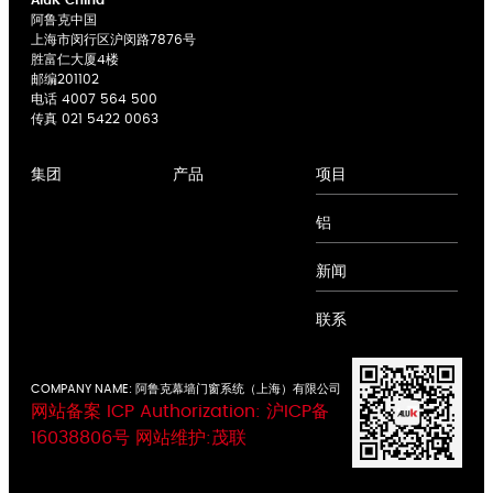
AluK China
阿鲁克中国
上海市闵行区沪闵路7876号
胜富仁大厦4楼
邮编201102
电话
4007 564 500
传真 021 5422 0063
项目
集团
产品
关于我们
平开窗系统
铝
专业
推拉窗系统
合作
平开门系统
新闻
创新
推拉门系统
支持
折叠门系统
联系
幕墙系统
COMPANY NAME: 阿鲁克幕墙门窗系统（上海）有限公司
网站备案
ICP Authorization: 沪ICP备
16038806号
网站维护:
茂联