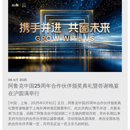
06 11月 2025
阿鲁克中国25周年合作伙伴颁奖典礼暨答谢晚宴
在沪圆满举行
大家
[中国，上海，2025年11月6日] 近日，阿鲁克中国25周年合作伙伴颁奖典
自90
礼暨答谢晚宴于上海外滩W酒店隆重举行。此次庆典以“携手并进，共窗未
与深度
来”为主题，回顾了阿鲁克在中国深耕二十五载的辉煌历程，并向长期以来
支持与信任的合作伙伴致以诚挚感谢。活动现场高朋满座，来自全国各地
的合作伙伴齐聚一堂，共同见证这一意义非凡的时刻。